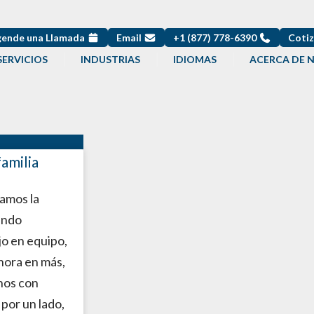
ende una Llamada
Email
+1 (877) 778-6390
Cotiz
SERVICIOS
INDUSTRIAS
IDIOMAS
ACERCA DE 
familia
amos la
ando
jo en equipo,
ahora en más,
nos con
por un lado,