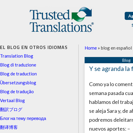
Ag
EL BLOG EN OTROS IDIOMAS
Home
»
blog en español
Translation Blog
Blog di traduzione
Y se agranda la 
Blog de traduction
Übersetzungsblog
Como ya lo coment
Blog de tradução
semana pasada cu
Vertaal Blog
hablamos del traba
翻訳ブログ
se aleja Sara y, de 
Блог на тему перевода
podremos deleitar
翻译博客
nuevos aportes: – 