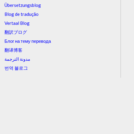
Übersetzungsblog
Blog de tradução
Vertaal Blog
翻訳ブログ
Блог на тему перевода
翻译博客
مدونة الترجمة
번역 블로그