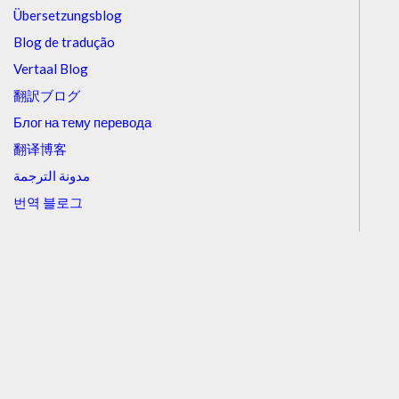
Übersetzungsblog
Blog de tradução
Vertaal Blog
翻訳ブログ
Блог на тему перевода
翻译博客
مدونة الترجمة
번역 블로그