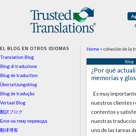
Ag
EL BLOG EN OTROS IDIOMAS
Home
»
cohesión de la t
Translation Blog
Blog di traduzione
¿Por qué actual
Blog de traduction
memorias y glos
Übersetzungsblog
Es muy important
Blog de tradução
nuestros clientes 
Vertaal Blog
contentos y satisf
翻訳ブログ
nuestras traduccio
Блог на тему перевода
uno de las tareas d
翻译博客