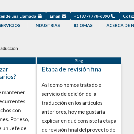
ende una Llamada
Email
+1 (877) 778-6390
Cotiz
SERVICIOS
INDUSTRIAS
IDIOMAS
ACERCA DE 
raducción
izar
Etapa de revisión final
arios?
Así como hemos tratado el
e mantener
servicio de edición de la
recurrentes
traducción en los artículos
echos con
anteriores, hoy me gustaría
nes. Por eso,
explicar en qué consiste la etapa
e un Jefe de
de revisión final del proyecto de