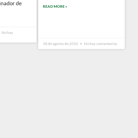
inador de
READ MORE »
No hay
18 de agosto de 2010
No hay comentarios