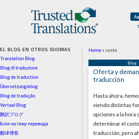
Ag
EL BLOG EN OTROS IDIOMAS
Home
»
coste
Translation Blog
Blog di traduzione
Oferta y deman
Blog de traduction
traducción
Übersetzungsblog
Hasta ahora, hemo
Blog de tradução
viendo distintas fo
Vertaal Blog
opciones a la hora 
翻訳ブログ
determinar el coste
Блог на тему перевода
traducción, pero a
翻译博客