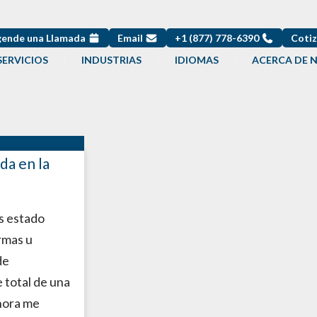
ende una Llamada
Email
+1 (877) 778-6390
Cotiz
SERVICIOS
INDUSTRIAS
IDIOMAS
ACERCA DE 
da en la
s estado
rmas u
de
 total de una
hora me