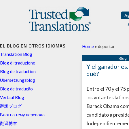
Ag
EL BLOG EN OTROS IDIOMAS
Home
»
deportar
Translation Blog
Blog di traduzione
Y el ganador es
Blog de traduction
qué?
Übersetzungsblog
Entre el 70 y el 75 
Blog de tradução
los votantes latinos
Vertaal Blog
Barack Obama com
翻訳ブログ
candidato a presid
Блог на тему перевода
Independientemen
翻译博客