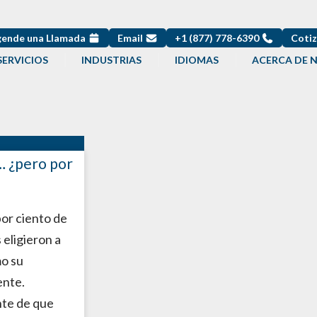
ende una Llamada
Email
+1 (877) 778-6390
Cotiz
SERVICIOS
INDUSTRIAS
IDIOMAS
ACERCA DE 
… ¿pero por
por ciento de
 eligieron a
o su
ente.
te de que