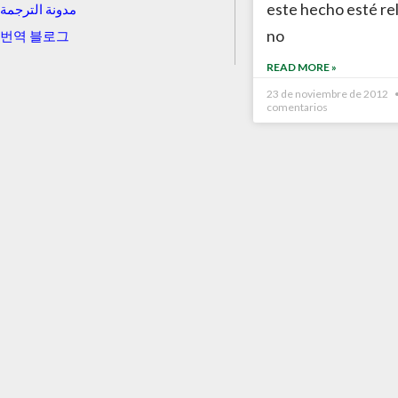
este hecho esté re
مدونة الترجمة
no
번역 블로그
READ MORE »
23 de noviembre de 2012
comentarios