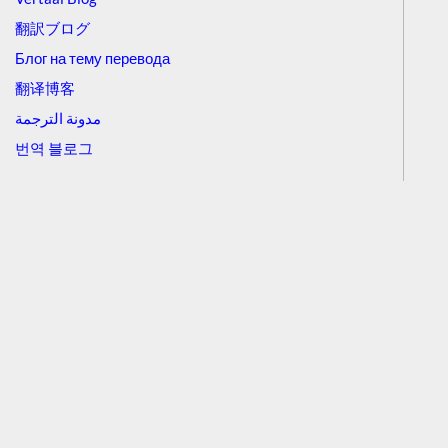
翻訳ブログ
Блог на тему перевода
翻译博客
مدونة الترجمة
번역 블로그