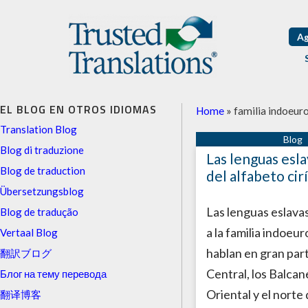
Ag
EL BLOG EN OTROS IDIOMAS
Home
»
familia indoeur
Translation Blog
Blog di traduzione
Las lenguas esla
Blog de traduction
del alfabeto cirí
Übersetzungsblog
Las lenguas eslav
Blog de tradução
a la familia indoeu
Vertaal Blog
hablan en gran par
翻訳ブログ
Central, los Balca
Блог на тему перевода
Oriental y el norte 
翻译博客