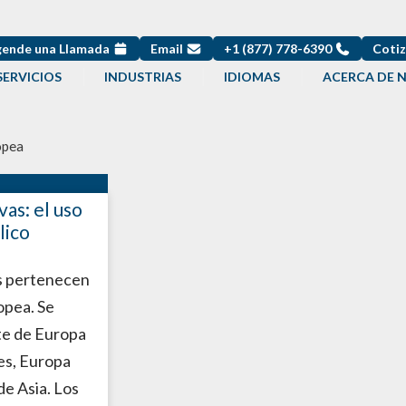
ende una Llamada
Email
+1 (877) 778-6390
Cotiz
SERVICIOS
INDUSTRIAS
IDIOMAS
ACERCA DE 
opea
vas: el uso
lico
as pertenecen
ropea. Se
te de Europa
nes, Europa
de Asia. Los