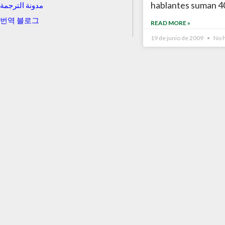
hablantes suman 40
مدونة الترجمة
번역 블로그
READ MORE »
19 de junio de 2009
No h