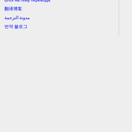
翻译博客
مدونة الترجمة
번역 블로그