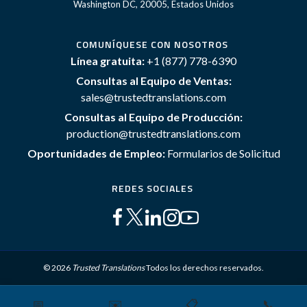
Washington DC, 20005, Estados Unidos
COMUNÍQUESE CON NOSOTROS
Línea gratuita:
+1 (877) 778-6390
Consultas al Equipo de Ventas:
sales@trustedtranslations.com
Consultas al Equipo de Producción:
production@trustedtranslations.com
Oportunidades de Empleo:
Formularios de Solicitud
REDES SOCIALES
© 2026
Trusted Translations
Todos los derechos reservados.
📅
✉️
📋
📞
Mapa del sitio
Términos y Condiciones
Política de privacidad