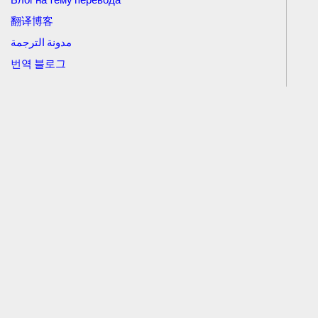
翻译博客
مدونة الترجمة
번역 블로그