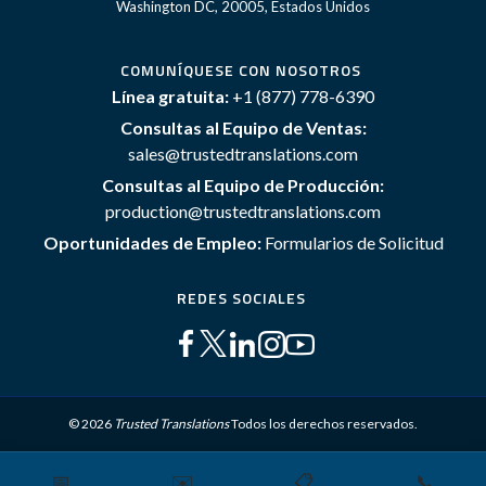
Washington DC, 20005, Estados Unidos
COMUNÍQUESE CON NOSOTROS
Línea gratuita:
+1 (877) 778-6390
Consultas al Equipo de Ventas:
sales@trustedtranslations.com
Consultas al Equipo de Producción:
production@trustedtranslations.com
Oportunidades de Empleo:
Formularios de Solicitud
REDES SOCIALES
© 2026
Trusted Translations
Todos los derechos reservados.
📅
✉️
📋
📞
Mapa del sitio
Términos y Condiciones
Política de privacidad