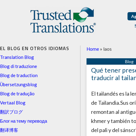
Ag
EL BLOG EN OTROS IDIOMAS
Home
»
laos
Translation Blog
Blog di traduzione
Qué tener pres
Blog de traduction
traducir al tail
Übersetzungsblog
El tailandés es la le
Blog de tradução
de Tailandia.Sus or
Vertaal Blog
remontan al antigu
翻訳ブログ
khmer y también 
Блог на тему перевода
del pali y del sánsc
翻译博客