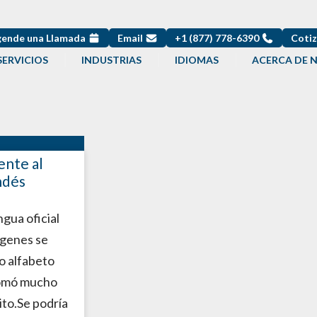
ende una Llamada
Email
+1 (877) 778-6390
Cotiz
SERVICIOS
INDUSTRIAS
IDIOMAS
ACERCA DE 
ente al
andés
ngua oficial
ígenes se
o alfabeto
tomó mucho
rito.Se podría