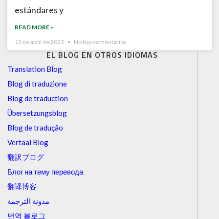
estándares y
READ MORE »
13 de abril de 2023
No hay comentarios
EL BLOG EN OTROS IDIOMAS
Translation Blog
Blog di traduzione
Blog de traduction
Übersetzungsblog
Blog de tradução
Vertaal Blog
翻訳ブログ
Блог на тему перевода
翻译博客
مدونة الترجمة
번역 블로그