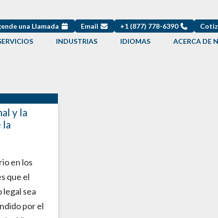
ende una Llamada
Email
+1 (877) 778-6390
Cotiz
SERVICIOS
INDUSTRIAS
IDIOMAS
ACERCA DE 
al y la
 la
io en los
s que el
 legal sea
dido por el