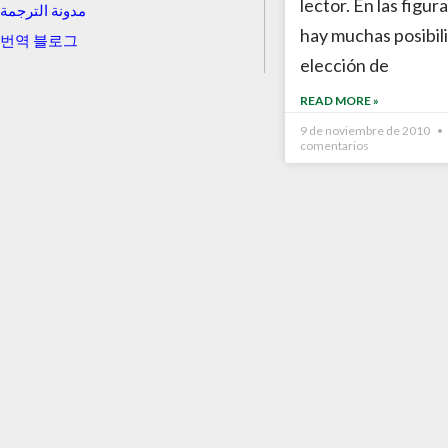
lector. En las figur
مدونة الترجمة
hay muchas posibil
번역 블로그
elección de
READ MORE »
9 de noviembre de 2010
comentarios