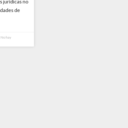
as jurídicas no
idades de
No hay