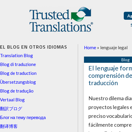
Ag
EL BLOG EN OTROS IDIOMAS
Home
»
lenguaje legal
Translation Blog
Blog di traduzione
El lenguaje form
Blog de traduction
comprensión de
traducción
Übersetzungsblog
Blog de tradução
Nuestro dilema diar
Vertaal Blog
proyectos legales e
翻訳ブログ
preciso vocabulario
Блог на тему перевода
fácilmente compren
翻译博客