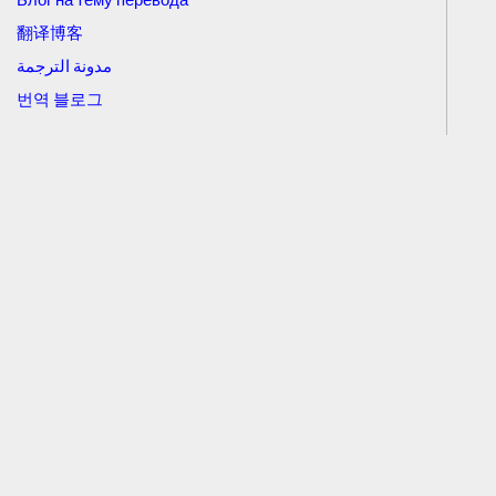
翻译博客
مدونة الترجمة
번역 블로그