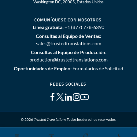
Washington DC, 20005, Estados Unidos
COMUNÍQUESE CON NOSOTROS
Línea gratuita:
+1 (877) 778-6390
Consultas al Equipo de Ventas:
sales@trustedtranslations.com
Consultas al Equipo de Producción:
production@trustedtranslations.com
Oportunidades de Empleo:
Formularios de Solicitud
REDES SOCIALES
© 2026
Trusted Translations
Todos los derechos reservados.
📅
✉️
📋
📞
Mapa del sitio
Términos y Condiciones
Política de privacidad