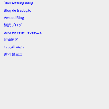
Übersetzungsblog
Blog de tradução
Vertaal Blog
翻訳ブログ
Блог на тему перевода
翻译博客
مدونة الترجمة
번역 블로그