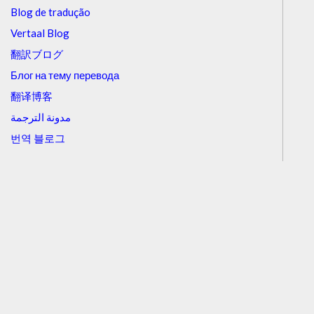
Blog de tradução
Vertaal Blog
翻訳ブログ
Блог на тему перевода
翻译博客
مدونة الترجمة
번역 블로그