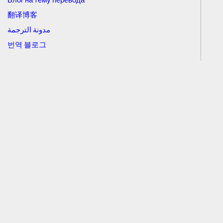
翻译博客
مدونة الترجمة
번역 블로그