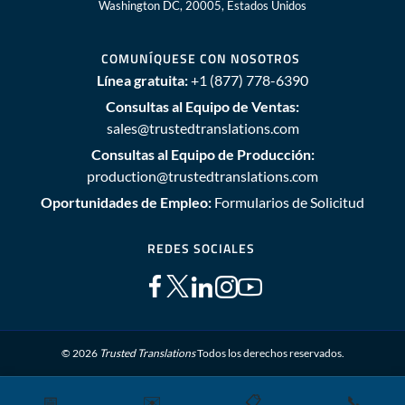
Washington DC, 20005, Estados Unidos
COMUNÍQUESE CON NOSOTROS
Línea gratuita:
+1 (877) 778-6390
Consultas al Equipo de Ventas:
sales@trustedtranslations.com
Consultas al Equipo de Producción:
production@trustedtranslations.com
Oportunidades de Empleo:
Formularios de Solicitud
REDES SOCIALES
© 2026
Trusted Translations
Todos los derechos reservados.
📅
✉️
📋
📞
Mapa del sitio
Términos y Condiciones
Política de privacidad