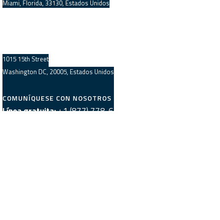
Miami, Florida, 33130, Estados Unidos
OFICINA CENTRAL DEL ÁREA METROPOLITANA DE
WASHINGTON
1015 15th Street
Washington DC, 20005, Estados Unidos
COMUNÍQUESE CON NOSOTROS
Línea gratuita:
+1 (877) 778-6390
Consultas al Equipo de Ventas:
sales@trustedtranslations.com
Consultas al Equipo de Producción:
production@trustedtranslations.com
Oportunidades de Empleo:
Formularios de Solicitud
REDES SOCIALES