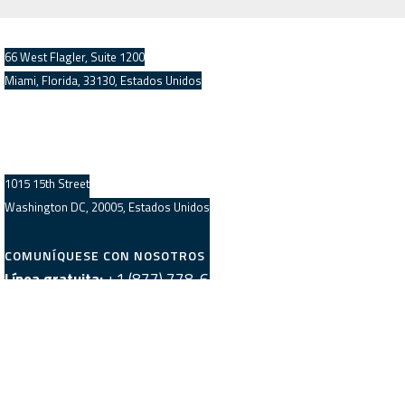
OFICINA CENTRAL DEL SUR DE FLORIDA
66 West Flagler, Suite 1200
Miami, Florida, 33130, Estados Unidos
OFICINA CENTRAL DEL ÁREA METROPOLITANA DE
WASHINGTON
1015 15th Street
Washington DC, 20005, Estados Unidos
COMUNÍQUESE CON NOSOTROS
Línea gratuita:
+1 (877) 778-6390
Consultas al Equipo de Ventas:
sales@trustedtranslations.com
Consultas al Equipo de Producción:
production@trustedtranslations.com