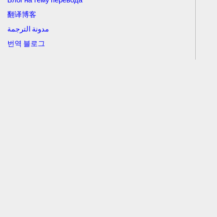
翻译博客
مدونة الترجمة
번역 블로그