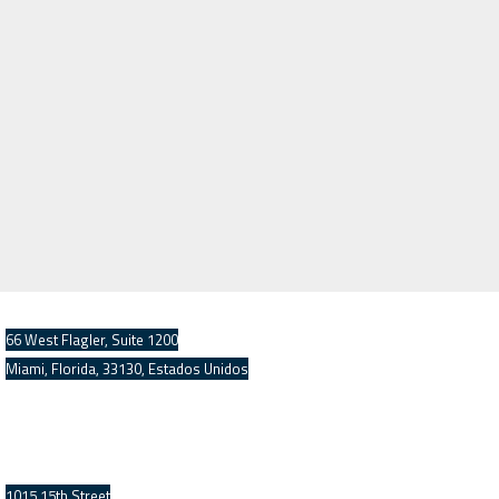
OFICINA CENTRAL DEL SUR DE FLORIDA
66 West Flagler, Suite 1200
Miami, Florida, 33130, Estados Unidos
OFICINA CENTRAL DEL ÁREA METROPOLITANA DE
WASHINGTON
1015 15th Street