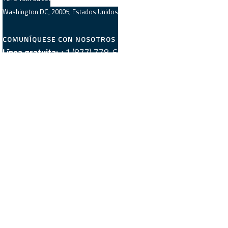
Washington DC, 20005, Estados Unidos
COMUNÍQUESE CON NOSOTROS
Línea gratuita:
+1 (877) 778-6390
Consultas al Equipo de Ventas:
sales@trustedtranslations.com
Consultas al Equipo de Producción:
production@trustedtranslations.com
Oportunidades de Empleo:
Formularios de Solicitud
REDES SOCIALES