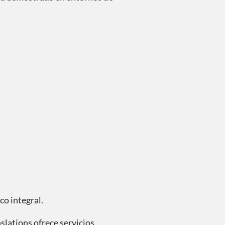
o integral.
slations ofrece servicios