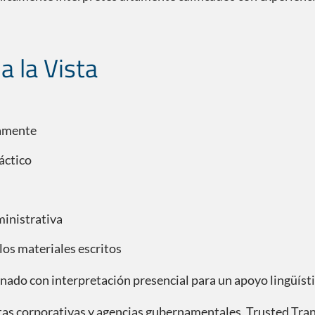
a la Vista
tamente
áctico
ministrativa
los materiales escritos
ado con interpretación presencial para un apoyo lingüístic
ntas corporativas y agencias gubernamentales, Trusted Tran