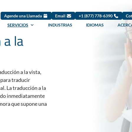
Agende una Llamada
Email
+1 (877) 778-6390
Cot
SERVICIOS
INDUSTRIAS
IDIOMAS
ACERC
 a la
ducción a la vista,
para traducir
l. La traducción a la
ndido inmediatamente
emora que supone una