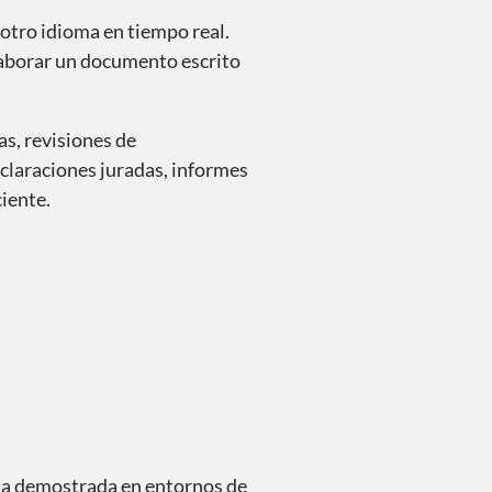
cuando los
 otro idioma en tiempo real.
inmediato 
laborar un documento escrito
as, revisiones de
claraciones juradas, informes
ciente.
cia demostrada en entornos de