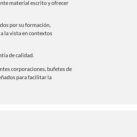
te material escrito y ofrecer
dos por su formación,
a la vista en contextos
tía de calidad.
antes corporaciones, bufetes de
ñados para facilitar la
La traducci