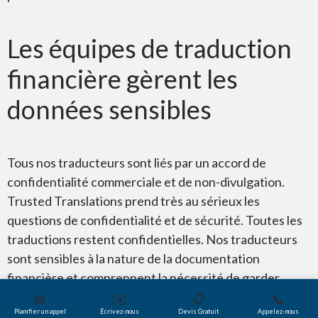
Les équipes de traduction
financière gèrent les
données sensibles
Tous nos traducteurs sont liés par un accord de
confidentialité commerciale et de non-divulgation.
Trusted Translations prend très au sérieux les
questions de confidentialité et de sécurité. Toutes les
traductions restent confidentielles. Nos traducteurs
sont sensibles à la nature de la documentation
financière et comprennent la nécessité de garder
toutes les informations d’entreprise et personnelles
📅
✉️
📋
📞
Planifier un appel
Écrivez-nous
Devis Gratuit
Appelez-nous
identifiables (PII) strictement confidentielles.