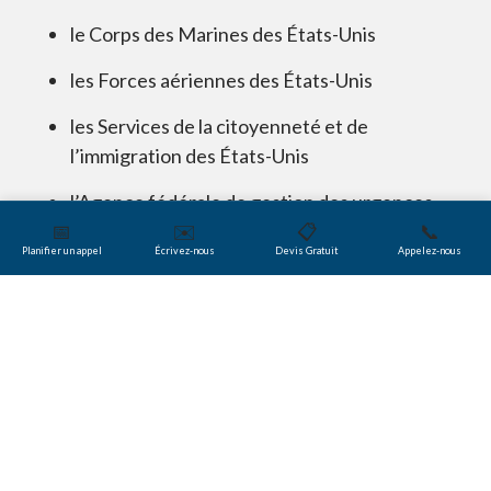
le Corps des Marines des États-Unis
les Forces aériennes des États-Unis
les Services de la citoyenneté et de
l’immigration des États-Unis
l’Agence fédérale de gestion des urgences
📅
✉️
📋
📞
(FEMA)
Planifier un appel
Écrivez-nous
Devis Gratuit
Appelez-nous
la Bibliothèque du Congrès des États-Unis
le Département du logement et du
développement urbain des États-Unis
Lockheed Martin Corporation
Halliburton