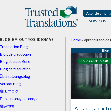
Agende uma li
SERVIÇOS
BLOG EM OUTROS IDIOMAS
Home
»
aprendizado de
Translation Blog
Blog de traducción
PARA COMPRADORES
Blog di traduzione
Blog de traduction
Übersetzungsblog
Vertaal Blog
翻訳ブログ
Блог на тему перевода
翻译博客
A tradução aut