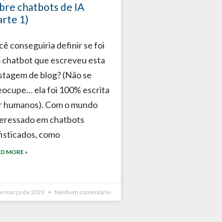
bre chatbots de IA
arte 1)
ê conseguiria definir se foi
 chatbot que escreveu esta
stagem de blog? (Não se
eocupe… ela foi 100% escrita
r humanos). Com o mundo
teressado em chatbots
fisticados, como
D MORE »
de março de 2023
Nenhum comentário