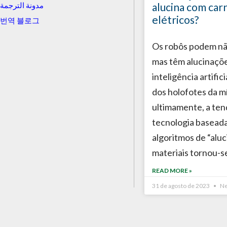
alucina com car
مدونة الترجمة
elétricos?
번역 블로그
Os robôs podem nã
mas têm alucinaçõ
inteligência artific
dos holofotes da m
ultimamente, a ten
tecnologia basead
algoritmos de “aluc
materiais tornou-s
READ MORE »
31 de agosto de 2023
Ne