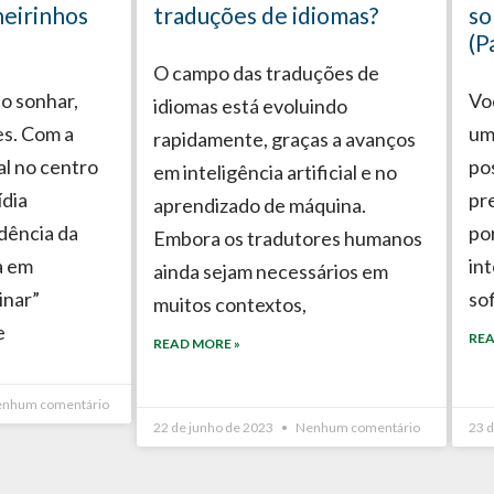
neirinhos
traduções de idiomas?
so
(P
O campo das traduções de
o sonhar,
Voc
idiomas está evoluindo
es. Com a
um
rapidamente, graças a avanços
ial no centro
po
em inteligência artificial e no
ídia
pr
aprendizado de máquina.
dência da
po
Embora os tradutores humanos
a em
in
ainda sejam necessários em
inar”
so
muitos contextos,
e
REA
READ MORE »
nhum comentário
22 de junho de 2023
Nenhum comentário
23 