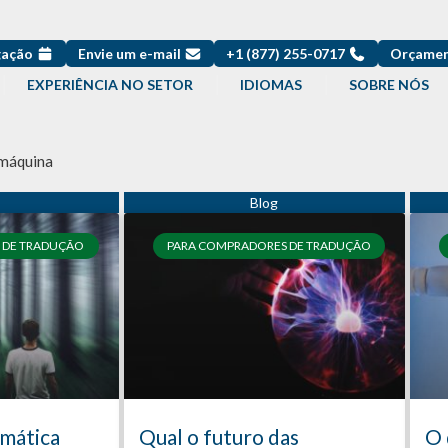
gação
Envie um e-mail
+1 (877) 255-0717
Orçamen
EXPERIÊNCIA NO SETOR
IDIOMAS
SOBRE NÓS
 máquina
 DE TRADUÇÃO
PARA COMPRADORES DE TRADUÇÃO
omática
Qual o futuro das
O 