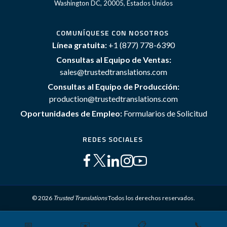
Washington DC, 20005, Estados Unidos
COMUNÍQUESE CON NOSOTROS
Línea gratuita:
+1 (877) 778-6390
Consultas al Equipo de Ventas:
sales@trustedtranslations.com
Consultas al Equipo de Producción:
production@trustedtranslations.com
Oportunidades de Empleo:
Formularios de Solicitud
REDES SOCIALES
© 2026
Trusted Translations
Todos los derechos reservados.
📅
✉️
📋
📞
Mapa del sitio
Términos y Condiciones
Política de privacidad