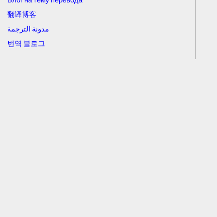
翻译博客
مدونة الترجمة
번역 블로그