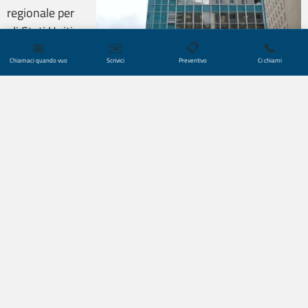
regionale per
gli Stati Uniti
📅
✉️
📋
📞
meridionali e
Chiamaci quando vuo
Scrivici
Preventivo
Ci chiami
l’America
Latina. Siamo
tra i maggiori
fornitori di
servizi
linguistici per
la contea di Miami-Dade e per numerosi
enti privati
(ad
es. Greenberg Traurig, Cartier, Havas Group – Republica,
the Ritz Carlton Hotel Company),
uffici governativi
locali
degli Stati Uniti (come Dipartimento per i servizi interni
della contea di Miami-Dade, Veteran Affairs, Ufficio del
procuratore degli Stati Uniti) e istituzioni pubbliche
(come School Board of Miami-Dade County, University