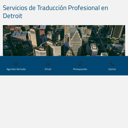
Servicios de Traducción Profesional en
Detroit
📅
✉️
📋
📞
Agendar llamada
Email
Presupuesto
Llamar
Reconocido desde hace mucho tiempo como el centro
de la industria automotriz mundial, Detroit tiene
también un sector
manufacturero
que ha impulsado un