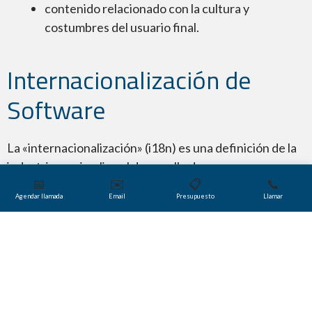
contenido relacionado con la cultura y
costumbres del usuario final.
Internacionalización de
Software
La «internacionalización» (i18n) es una definición de la
industria que implica el desarrollo de un nuevo
📅
✉️
📋
📞
producto o la modificación de un proyecto existente
Agendar llamada
Email
Presupuesto
Llamar
para permitir que se utilice en muchos idiomas y se
venda en distintos países. Durante el proceso de
desarrollo, se utiliza una codificación especial para
permitir el manejo sin interrupciones de la información
en múltiples idiomas: por ejemplo, se aseguran de que
su código fuente reconozca diferentes formatos de