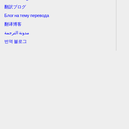
翻訳ブログ
Блог на тему перевода
翻译博客
مدونة الترجمة
번역 블로그