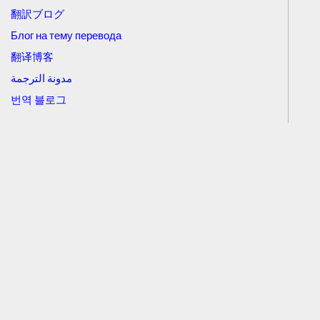
翻訳ブログ
Блог на тему перевода
翻译博客
مدونة الترجمة
번역 블로그