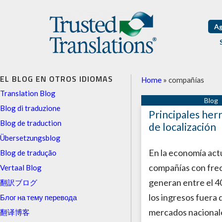
Ag
EL BLOG EN OTROS IDIOMAS
Home
»
compañías
Translation Blog
Blog di traduzione
Principales her
Blog de traduction
de localización
Übersetzungsblog
En la economía actu
Blog de tradução
compañías con fre
Vertaal Blog
generan entre el 40
翻訳ブログ
los ingresos fuera 
Блог на тему перевода
mercados nacional
翻译博客