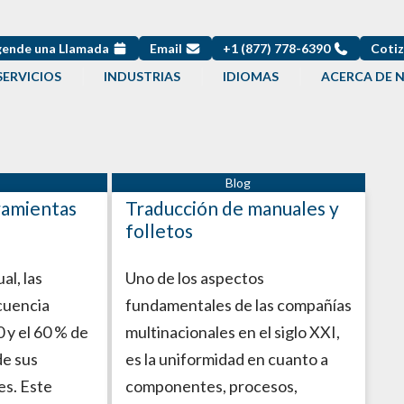
ende una Llamada
Email
+1 (877) 778-6390
Cotiz
SERVICIOS
INDUSTRIAS
IDIOMAS
ACERCA DE 
ramientas
Traducción de manuales y
folletos
al, las
Uno de los aspectos
cuencia
fundamentales de las compañías
 y el 60 % de
multinacionales en el siglo XXI,
de sus
es la uniformidad en cuanto a
es. Este
componentes, procesos,