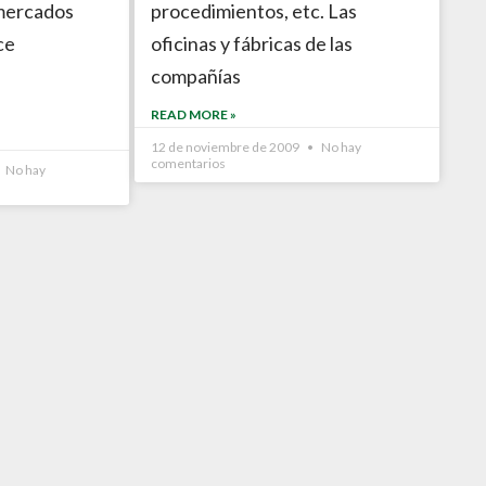
 mercados
procedimientos, etc. Las
ce
oficinas y fábricas de las
compañías
READ MORE »
12 de noviembre de 2009
No hay
comentarios
No hay