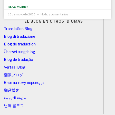
READ MORE »
18 de mayo de 2023
No hay comentarios
EL BLOG EN OTROS IDIOMAS
Translation Blog
Blog di traduzione
Blog de traduction
Übersetzungsblog
Blog de tradução
Vertaal Blog
翻訳ブログ
Блог на тему перевода
翻译博客
مدونة الترجمة
번역 블로그