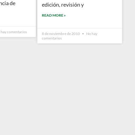
ncia de
edición, revisión y
READ MORE »
hay comentarios
8 de noviembre de 2010
No hay
comentarios