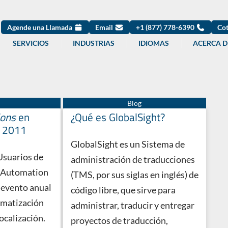
Agende una Llamada
Email
+1 (877) 778-6390
Cot
SERVICIOS
INDUSTRIAS
IDIOMAS
ACERCA D
ions
en
¿Qué es GlobalSight?
a 2011
GlobalSight es un Sistema de
Usuarios de
administración de traducciones
 Automation
(TMS, por sus siglas en inglés) de
 evento anual
código libre, que sirve para
omatización
administrar, traducir y entregar
localización.
proyectos de traducción,