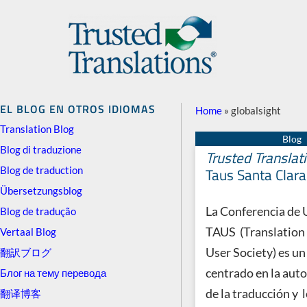
EL BLOG EN OTROS IDIOMAS
Home
»
globalsight
Translation Blog
Blog di traduzione
Trusted Translat
Blog de traduction
Taus Santa Clar
Übersetzungsblog
La Conferencia de 
Blog de tradução
TAUS (Translation
Vertaal Blog
User Society) es un
翻訳ブログ
centrado en la aut
Блог на тему перевода
de la traducción y 
翻译博客