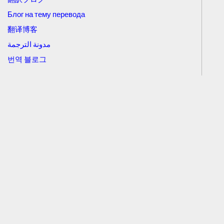
Блог на тему перевода
翻译博客
مدونة الترجمة
번역 블로그