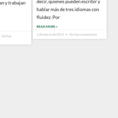
decir, quienes pueden escribir y
an y trabajan
hablar más de tres idiomas con
fluidez. Por
READ MORE »
1 de marzo de 2013
No hay comentarios
No hay