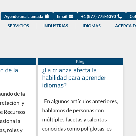
Agende una Llamada
Email
+1 (877) 778-6390
Cot
SERVICIOS
INDUSTRIAS
IDIOMAS
ACERCA D
o de la
¿La crianza afecta la
habilidad para aprender
idiomas?
mundo de la
En algunos artículos anteriores,
retación, y
hablamos de personas con
de Recursos
múltiples facetas y talentos
siona la
conocidas como políglotas, es
s, roles y