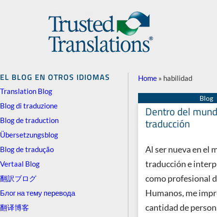
EL BLOG EN OTROS IDIOMAS
Home
»
habilidad
Translation Blog
Blog di traduzione
Dentro del mund
Blog de traduction
traducción
Übersetzungsblog
Al ser nueva en el 
Blog de tradução
traducción e interp
Vertaal Blog
como profesional 
翻訳ブログ
Humanos, me impre
Блог на тему перевода
cantidad de persona
翻译博客