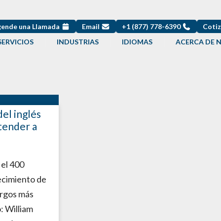
ende una Llamada
Email
+1 (877) 778-6390
Cotiz
SERVICIOS
INDUSTRIAS
IDIOMAS
ACERCA DE 
el inglés
tender a
 el 400
lecimiento de
urgos más
: William