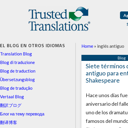
Ag
EL BLOG EN OTROS IDIOMAS
Home
»
inglés antiguo
Translation Blog
Blog di traduzione
Siete términos d
Blog de traduction
antiguo para en
Shakespeare
Übersetzungsblog
Blog de tradução
Hace unos días fue
Vertaal Blog
aniversario del fal
翻訳ブログ
uno de los dramat
Блог на тему перевода
famosos del mundo
翻译博客