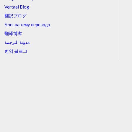
Vertaal Blog
翻訳ブログ
Блог на тему перевода
翻译博客
مدونة الترجمة
번역 블로그