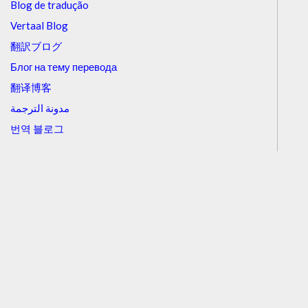
Blog de tradução
Vertaal Blog
翻訳ブログ
Блог на тему перевода
翻译博客
مدونة الترجمة
번역 블로그