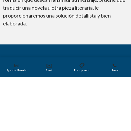
traducir una novela u otra pieza literaria, le
proporcionaremos una solución detallista y bien
elaborada.
📅
✉️
📋
📞
Agendar llamada
Email
Presupuesto
Llamar
¿Sabía usted que…?
Traducción para Medios
Desde comunicados de prensa y artículos de noticias
hasta especificaciones de multimedia y contenido