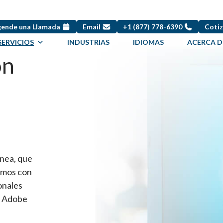
ende una Llamada
Email
+1 (877) 778-6390
Cotiz
SERVICIOS
INDUSTRIAS
IDIOMAS
ACERCA 
ón
ínea, que
jamos con
onales
e Adobe