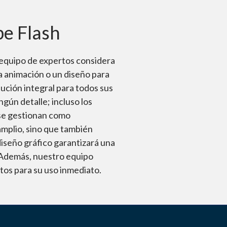
Respetamos los
be Flash
 equipo de expertos considera
na animación o un diseño para
lución integral para todos sus
gún detalle; incluso los
 se gestionan como
amplio, sino que también
iseño gráfico garantizará una
. Además, nuestro equipo
stos para su uso inmediato.