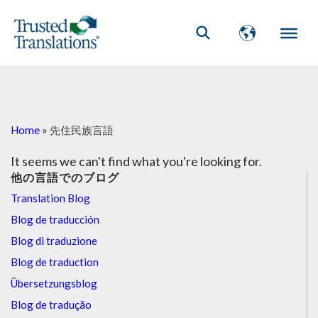
Home
»
先住民族言語
It seems we can't find what you're looking for.
他の言語でのブログ
Translation Blog
Blog de traducción
Blog di traduzione
Blog de traduction
Übersetzungsblog
Blog de tradução