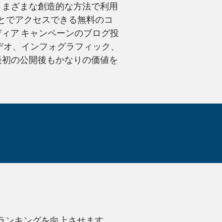
さまざまな創造的な方法で利用
ことでアクセスできる無料のコ
ディア キャンペーンのブログ投
デオ、インフォグラフィック、
最初の公開後もかなりの価値を
Marketers who p
のランキングを向上させます。