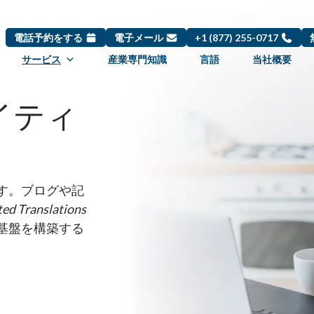
電話予約をする
電子メール
+1 (877) 255-0717
サービス
産業専門知識
言語
当社概要
イティ
す。ブログや記
ted Translations
基盤を構築する