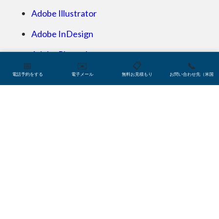
Microsoft Project
Adobe Illustrator
Adobe InDesign
Adobe Photoshop
📅
✉️
📋
📞
Adobe Premiere
電話予約をする
電子メール
無料お見積もり
お問い合わせ先（米国
Microsoft Publisher
Android文字列
AutoCAD
バイリンガルファイル（XLIFF, TTX,
SDLXLIFF）
Microsoft Visio
CSV
CorelDraw
DITA