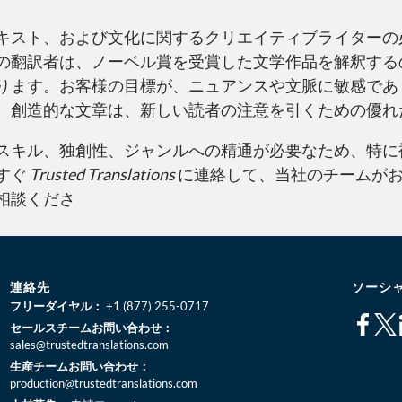
キスト、および文化に関するクリエイティブライターの
の翻訳者は、ノーベル賞を受賞した文学作品を解釈する
ります。お客様の目標が、ニュアンスや文脈に敏感であ
、創造的な文章は、新しい読者の注意を引くための優れ
スキル、独創性、ジャンルへの精通が必要なため、特に
すぐ
Trusted Translations
に連絡して、当社のチームが
相談くださ
連絡先
ソーシ
フリーダイヤル：
+1 (877) 255-0717
セールスチームお問い合わせ：
sales@trustedtranslations.com
生産チームお問い合わせ：
production@trustedtranslations.com