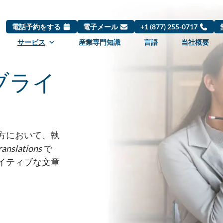
電話予約をする
電子メール
+1 (877) 255-0717
サービス
産業専門知識
言語
当社概要
ブライ
方において、執
ranslations
で
イティブな文章