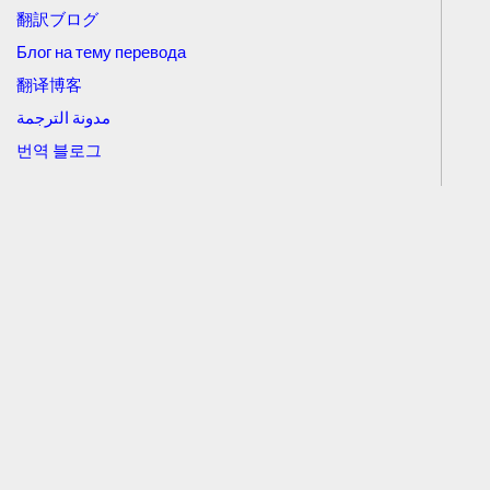
翻訳ブログ
Блог на тему перевода
翻译博客
مدونة الترجمة
번역 블로그