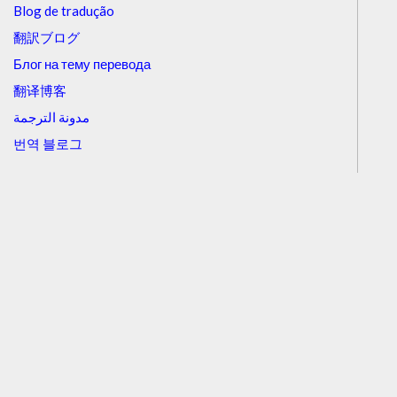
Blog de tradução
翻訳ブログ
Блог на тему перевода
翻译博客
مدونة الترجمة
번역 블로그