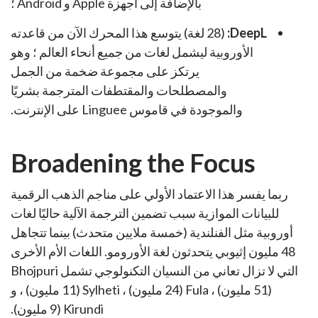
بالإضافة إلى أجهزة Apple و Android ؛
DeepL:
(28 لغة) يتوسع هذا المحرك الآن من قاعدته
الأوروبية ليشمل لغات من جميع أنحاء العالم ؛ وهو
يرتكز على مجموعة ضخمة من الجمل
والمصطلحات والمقتطفات المترجمة بشريًا
والموجودة في قاموس Linguee على الإنترنت.
Broadening the Focus
ربما يفسر هذا الاعتماد الأولي على مناجم الذهب الرقمية
للبيانات الموازية سبب تضمين الترجمة الآلية حاليًا لغات
أوروبية مثل الفنلندية (خمسة ملايين متحدث) بينما تتجاهل
48 مليون إثيوبي يتحدثون لغة الأورومو. اللغات الأم الأخرى
التي لا تزال تعاني من النسيان التكنولوجي تشمل Bhojpuri
(51 مليون) ، Fula (24 مليون) ، Sylheti (11 مليون) ، و
Kirundi (9 مليون).