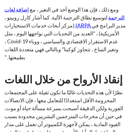
ومع ذلك ، فإن هذا الوضع آخذ في التغير ، مع
إضافة لغات
الترجمة
لتوسيع نطاق الترجمة الآلية. كما أشار كارل روبينو ،
مدير البرامج في
IARPA
(مركز أبحاث خدمات الاستخبارات
الأمريكية) ، “العديد من التحديات التي نواجهها اليوم ، مثل
عدم الاستقرار الاقتصادي والسياسي ، ووباء Covid-19 ،
وتغير المناخ ، تتجاوز كوكبنا” وبالتالي فهي متعددة اللغات
بطبيعتها. ”
إنقاذ الأرواح من خلال اللغات
نظرًا لأن هذه التحديات غالبًا ما تكون ثقيلة على المجتمعات
المحرومة الأقل استعدادًا للتعامل معها ، فإن الاتصالات
الفورية ولكن الدقيقة أصبحت بسرعة مسألة حياة أو موت.
في حين أن مخرجات المترجمين البشريين محدودة بسبب
القيود المادية ، يمكن لأجهزة الكمبيوتر أن تعمل على مدار