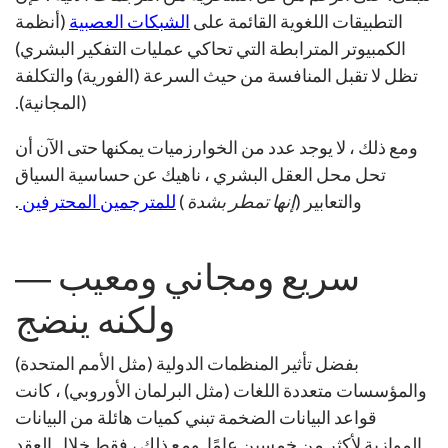
التطبيقات اللغوية القائمة على
الشبكات العصبية
(أنظمة
الكمبيوتر المترابطة التي تحاكي عمليات التفكير البشري)
تظل لا تقبل المنافسة من حيث السرعة (الفورية) والتكلفة
(المجانية).
ومع ذلك ، لا يوجد عدد من الخوارزميات يمكنها حتى الآن أن
تحل محل العقل البشري ، ناهيك عن حساسية السياق
والتعابير (
إنها تمطر بشدة
)
للمترجمين المحترفين
.
سريع ومجاني ومعيب ―
ولكنه ينضج
بفضل تأثير المنظمات الدولية (مثل الأمم المتحدة)
والمؤسسات متعددة اللغات (مثل البرلمان الأوروبي) ، كانت
قواعد البيانات الضخمة تبني كميات هائلة من البيانات
الموازية لأكثر من خمسين عامًا. ومع ذلك ، فقط خلال العقد