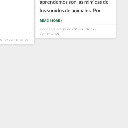
aprendemos son las mímicas de
los sonidos de animales. Por
READ MORE »
27 de septiembre de 2013
No hay
comentarios
o hay comentarios