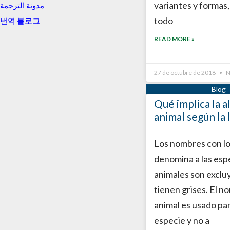
variantes y formas,
مدونة الترجمة
todo
번역 블로그
READ MORE »
27 de octubre de 2018
N
Qué implica la a
animal según la
Los nombres con lo
denomina a las esp
animales son exclu
tienen grises. El n
animal es usado par
especie y no a