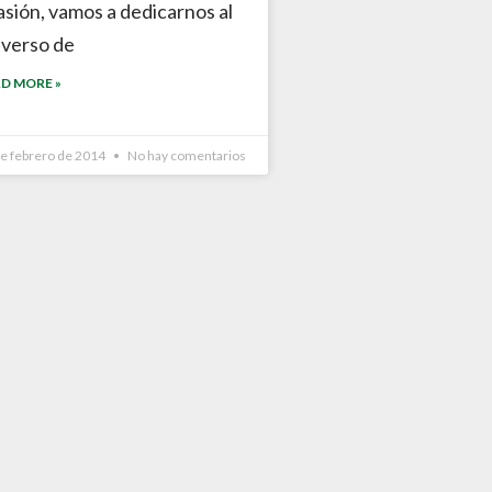
asión, vamos a dedicarnos al
iverso de
D MORE »
de febrero de 2014
No hay comentarios