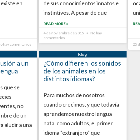
 existe en
de sus conocimientos innatos e
oc
instintivos. A pesar de que
un
READ MORE »
REA
4 de noviembre de 2015
No hay
comentarios
o hay comentarios
25 
lusión a un
¿Cómo difieren los sonidos
 lengua
de los animales en los
distintos idiomas?
s que se
Para muchos de nosotros
ecies
cuando crecimos, y que todavía
yentes, no
aprendemos nuestro lengua
ombre de un
natal como adultos, el primer
a aludir a una
idioma “extranjero” que