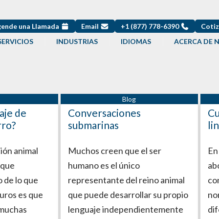
ende una Llamada
Email
+1 (877) 778-6390
Cotiz
SERVICIOS
INDUSTRIAS
IDIOMAS
ACERCA DE 
aje de
Conversaciones
Cu
rro?
submarinas
li
ión animal
Muchos creen que el ser
En
 que
humano es el único
ab
o de lo que
representante del reino animal
co
uros es que
que puede desarrollar su propio
no
s muchas
lenguaje independientemente
di