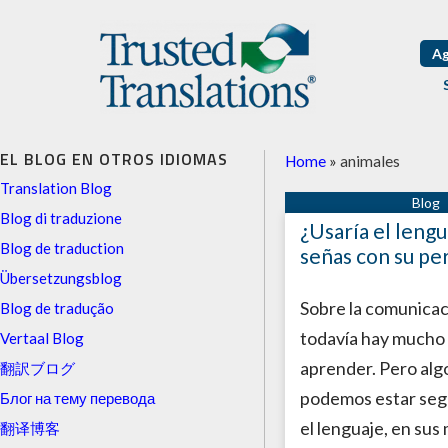
Ag
EL BLOG EN OTROS IDIOMAS
Home
»
animales
Translation Blog
Blog di traduzione
¿Usaría el lengu
Blog de traduction
señas con su pe
Übersetzungsblog
Sobre la comunicac
Blog de tradução
todavía hay mucho
Vertaal Blog
aprender. Pero alg
翻訳ブログ
podemos estar seg
Блог на тему перевода
el lenguaje, en su
翻译博客