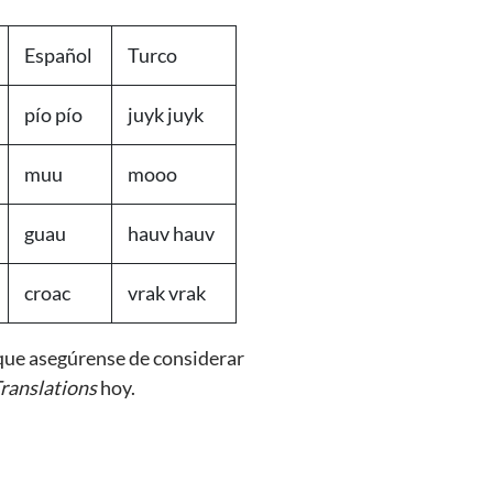
Español
Turco
pío pío
juyk juyk
muu
mooo
guau
hauv hauv
croac
vrak vrak
 que asegúrense de considerar
ranslations
hoy.