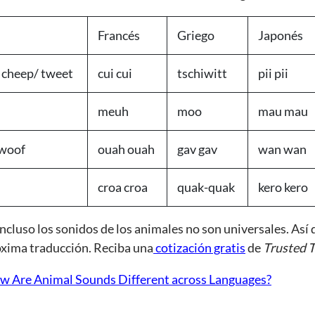
Francés
Griego
Japonés
 cheep/ tweet
cui cui
tschiwitt
pii pii
meuh
moo
mau mau
woof
ouah ouah
gav gav
wan wan
croa croa
quak-quak
kero kero
ncluso los sonidos de los animales no son universales. Así
óxima traducción. Reciba una
cotización gratis
de
Trusted T
w Are Animal Sounds Different across Languages?