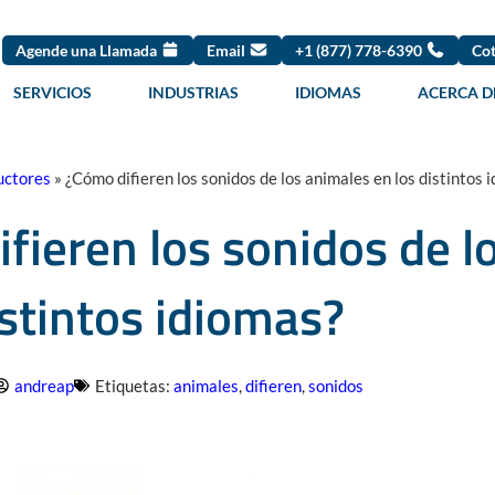
Agende una Llamada
Email
+1 (877) 778-6390
Cot
SERVICIOS
INDUSTRIAS
IDIOMAS
ACERCA D
uctores
»
¿Cómo difieren los sonidos de los animales en los distintos 
fieren los sonidos de l
istintos idiomas?
andreap
Etiquetas:
animales
,
difieren
,
sonidos