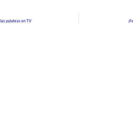
alas palabras en TV
¡F