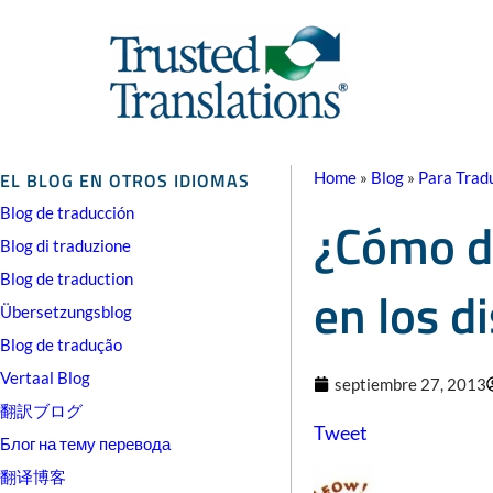
EL BLOG EN OTROS IDIOMAS
Home
»
Blog
»
Para Trad
Blog de traducción
¿Cómo di
Blog di traduzione
Blog de traduction
en los d
Übersetzungsblog
Blog de tradução
Vertaal Blog
septiembre 27, 2013
翻訳ブログ
Tweet
Блог на тему перевода
翻译博客