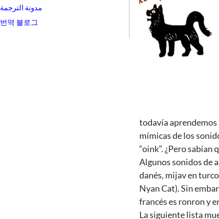
مدونة الترجمة
번역 블로그
todavía aprendemos n
mímicas de los sonid
“oink”. ¿Pero sabían 
Algunos sonidos de a
danés, mijav en turco
Nyan Cat). Sin embarg
francés es ronron y 
La siguiente lista mu