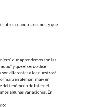
osotros cuando crecimos, y que
anjero” que aprendemos son las
muuu” y que el cerdo dice
s son diferentes a los nuestros?
to (maiu en alemán, maiv en
re del fenómeno de Internet
vemos algunas variaciones. En
ndo: