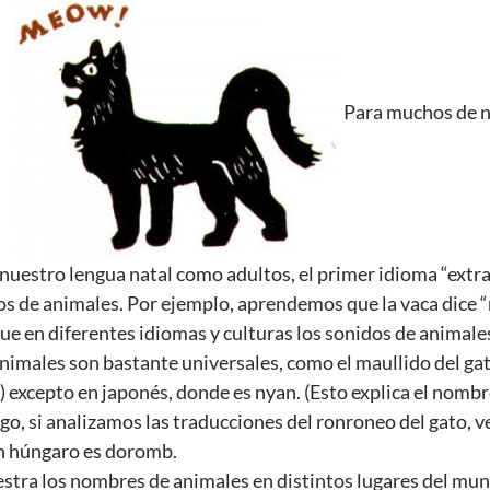
Para muchos de n
uestro lengua natal como adultos, el primer idioma “extr
os de animales. Por ejemplo, aprendemos que la vaca dice “
que en diferentes idiomas y culturas los sonidos de animale
nimales son bastante universales, como el maullido del ga
) excepto en japonés, donde es nyan. (Esto explica el nomb
o, si analizamos las traducciones del ronroneo del gato, 
en húngaro es doromb.
estra los nombres de animales en distintos lugares del mu