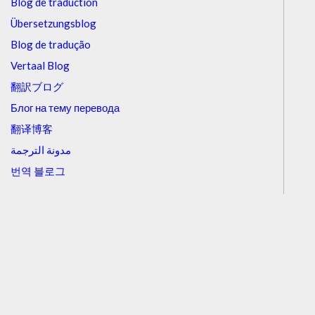
Blog de traduction
Übersetzungsblog
Blog de tradução
Vertaal Blog
翻訳ブログ
Блог на тему перевода
翻译博客
مدونة الترجمة
번역 블로그